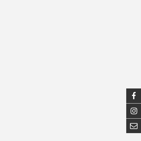


